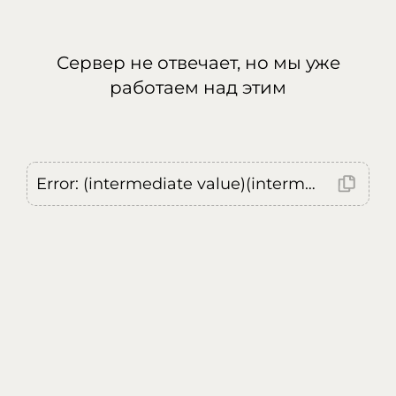
Сервер не отвечает, но мы уже
работаем над этим
Error: (intermediate value)(intermediate value)(intermediate value).replaceAll is not a function